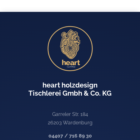
heart holzdesign
Tischlerei Gmbh & Co. KG
Garreler Str. 184
26203 Wardenburg
04407 / 716 89 30