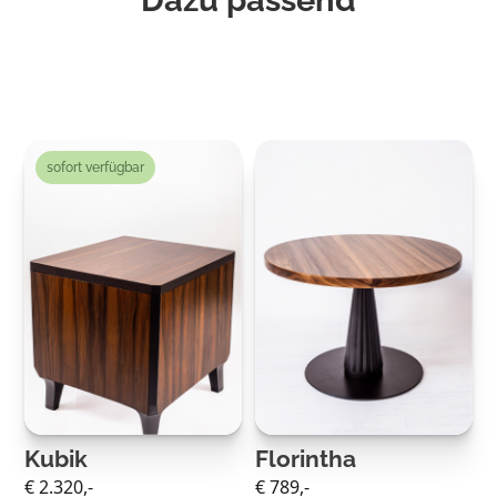
sieh Dir unsere Projekte an
sofort verfügbar
Kubik
Florintha
€ 2.320,-
€ 789,-